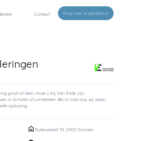
Koop hier je genietbon!
lender
Contact
leringen
ing groot of klein, moet u bij Van Ende zijn.
wen in Schoten of omstreken. Bel of mail ons, wij staan
nelle oplossing.
Ruitersdreef 19, 2900 Schoten