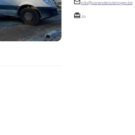
info@vanenderioleringen.be
Ja