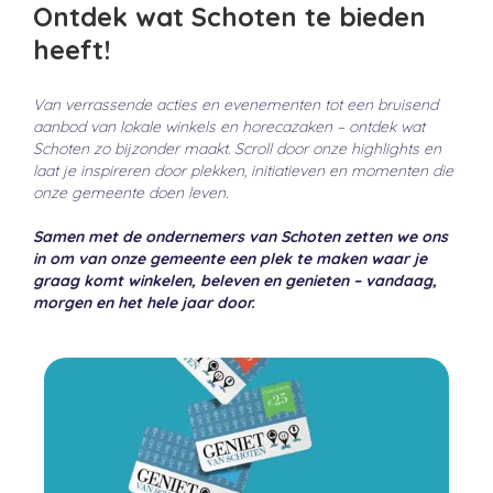
Ontdek wat
Schoten
te bieden
heeft!
Van verrassende acties en evenementen tot een bruisend
aanbod van lokale winkels en horecazaken – ontdek wat
Schoten zo bijzonder maakt. Scroll door onze highlights en
laat je inspireren door plekken, initiatieven en momenten die
onze gemeente doen leven.
Samen met de ondernemers van Schoten zetten we ons
in om van onze gemeente een plek te maken waar je
graag komt winkelen, beleven en genieten – vandaag,
morgen en het hele jaar door.